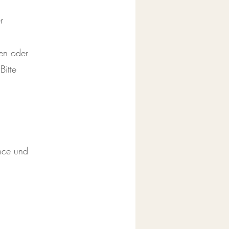
r
hen oder
Bitte
nce und