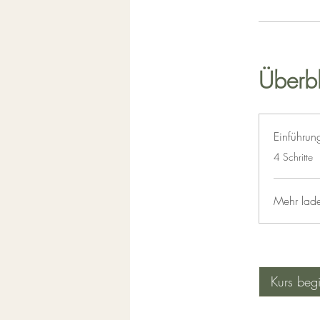
Überbl
Einführun
.
4 Schritte
Mehr lad
Kurs beg