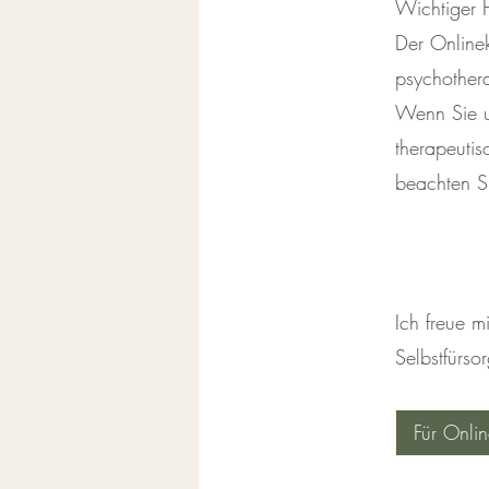
Wichtiger 
Der Onlinek
psychother
Wenn Sie un
therapeutis
beachten S
Ich freue m
Selbstfürso
Für Onli