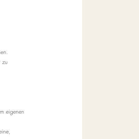
hen.
r zu
rem eigenen
eine,