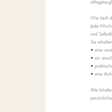
alltagstaug
Wie läuft d
Jede Woche
und Selbstf
Sie erhalte
• eine ver
• ein ansch
• praktisch
• eine Acht
Alle Inhalt
persönlich