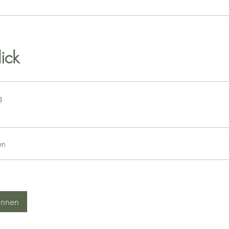
ick
g
en
innen